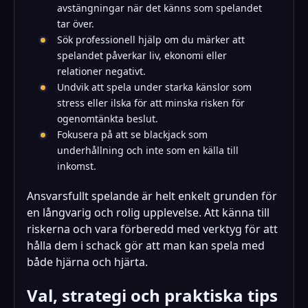
avstängningar när det känns som spelandet
tar över.
Sök professionell hjälp om du märker att
spelandet påverkar liv, ekonomi eller
relationer negativt.
Undvik att spela under starka känslor som
stress eller ilska för att minska risken för
ogenomtänkta beslut.
Fokusera på att se blackjack som
underhållning och inte som en källa till
inkomst.
Ansvarsfullt spelande är helt enkelt grunden för
en långvarig och rolig upplevelse. Att känna till
riskerna och vara förberedd med verktyg för att
hålla dem i schack gör att man kan spela med
både hjärna och hjärta.
Val, strategi och praktiska tips