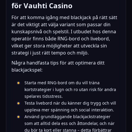
för Vauhti Casino
För att komma igång med blackjack på rätt sätt
är det viktigt att välja variant som passar din
kunskapsnivå och spelstil. I utbudet hos denna
operatör finns både RNG-bord och livebord,
vilket ger stora möjligheter att utveckla sin
strategi i just rätt tempo och miljö.
Några handfasta tips för att optimera ditt
blackjackspel:
Starta med RNG-bord om du vill träna
kortstrategier i lugn och ro utan risk för andra
spelares tidsstress.
Testa livebord när du känner dig trygg och vill
uppleva mer spänning och social interaktion.
Använd grundläggande blackjackstrategier
som att alltid dela ess och åttondelar, och när
du bör ta kort eller stanna – detta förbättrar