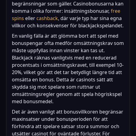
begränsningar som gäller. Casinobonusarna kan
komma i olika former: insättningsbonusar,
free
spins
eller
cashback
, där varje typ har sina egna
villkor och konsekvenser för blackjackspelandet.
En vanlig fälla är att glömma bort att spel med
bonuspengar ofta medför omsättningskrav som
måste uppfyllas innan vinster kan tas ut.
Blackjack räknas vanligtvis med en reducerad
procentsats i omsättningskravet, till exempel 10-
20%, vilket gör att det tar betydligt längre tid att
omsätta en bonus. Detta är casinots sätt att
skydda sig mot spelare som ruttnar ut
omsättningsregler genom att spela högriskspel
med bonusmedel.
Det är även vanligt att bonusvillkoren begränsar
maxinsatser under bonusperioden för att
förhindra att spelare satsar stora summor och
utsätter casinot för oväntade förluster. För