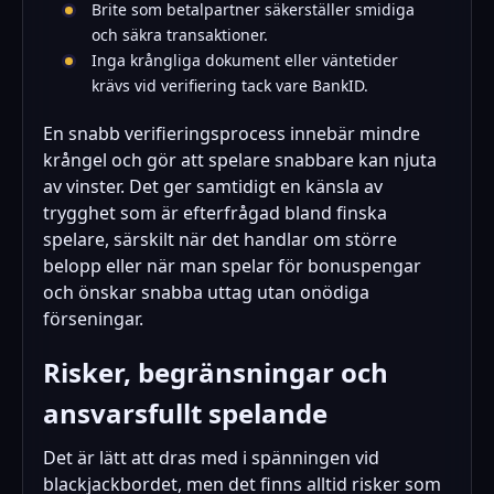
Brite som betalpartner säkerställer smidiga
och säkra transaktioner.
Inga krångliga dokument eller väntetider
krävs vid verifiering tack vare BankID.
En snabb verifieringsprocess innebär mindre
krångel och gör att spelare snabbare kan njuta
av vinster. Det ger samtidigt en känsla av
trygghet som är efterfrågad bland finska
spelare, särskilt när det handlar om större
belopp eller när man spelar för bonuspengar
och önskar snabba uttag utan onödiga
förseningar.
Risker, begränsningar och
ansvarsfullt spelande
Det är lätt att dras med i spänningen vid
blackjackbordet, men det finns alltid risker som