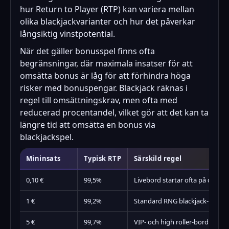
hur Return to Player (RTP) kan variera mellan
olika blackjackvarianter och hur det påverkar
långsiktig vinstpotential.
När det gäller bonusspel finns ofta
begränsningar, där maximala insatser för att
omsätta bonus är låg för att förhindra höga
risker med bonuspengar. Blackjack räknas i
regel till omsättningskrav, men ofta med
reducerad procentandel, vilket gör att det kan ta
längre tid att omsätta en bonus via
blackjackspel.
Mininsats
Typisk RTP
Särskild regel
0,10 €
99,5%
Livebord startar ofta på denna 
1 €
99,2%
Standard RNG blackjack-bord.
5 €
99,7%
VIP- och high roller-bord.