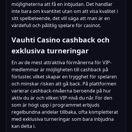
möjligheterna att få en inbjudan. Det handlar
inte bara om kvantitet utan om att visa kvalitet i
sitt spelbeteende, det vill säga att man är en
värdefull och pålitlig spelare för casinot.
Vauhti Casino cashback och
exklusiva turneringar
En av de mest attraktiva förmånerna för VIP-
medlemmar är möjligheten till cashback på
förluster, vilket skapar en trygghet för spelaren
och minskar risken att gå back. På plattformen
varierar cashback-nivåerna beroende på hur
aktiv du är och vilken VIP-nivå du når. För den
som är högt upp i programmet erbjuds
regelbundna andelar tillbaka, ofta kompletterat
med exklusiva turneringar som bara inbjudna
kan delta i.