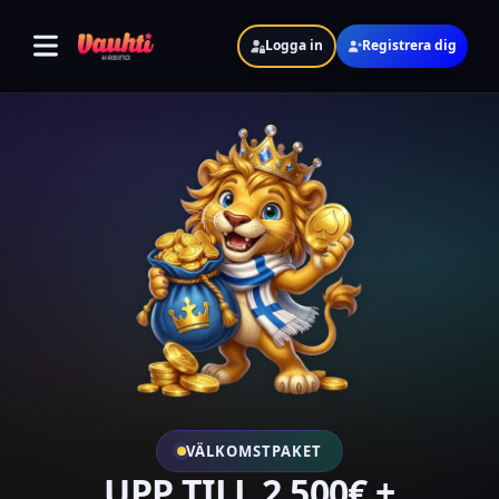
Logga in
Registrera dig
Meny
Spel
Logga in
Betalningsmetoder
App
Uttag
Bonusar
VÄLKOMSTPAKET
UPP TILL 2,500€ +