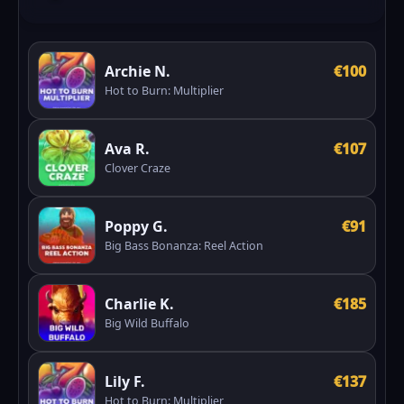
Archie N.
€100
Hot to Burn: Multiplier
Ava R.
€107
Clover Craze
Poppy G.
€91
Big Bass Bonanza: Reel Action
Charlie K.
€185
Big Wild Buffalo
Lily F.
€137
Hot to Burn: Multiplier