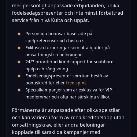
mer personligt anpassade erbjudanden, unika
födelsedagspresenter och inte minst förbättrad
service från nivå Kulta och uppåt.
Personliga bonusar baserade på
spelpreferenser och historik.
Exklusiva turneringar som ofta bjuder på
omsättningsfria belöningar.
24/7 prioriterad kundsupport för snabbare
hjälp och rådgivning.
Födelsedagspresenter som kan bestå av
bonuskrediter eller
free spins
.
Specialkampanjer som är exklusiva för VIP-
medlemmar och ofta har särskilda villkor.
Förmånerna är anpassade efter olika spelstilar
och kan variera i form av rena kreditbelopp utan
omsättningskrav, eller andra belöningar
kopplade till särskilda kampanjer med