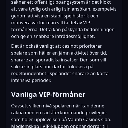
saknar ett offentligt poängsystem är det klokt
att vara tydlig och ärlig i sin ansökan, exempelvis
genom att visa en stabil spelhistorik och
motivera varför man vill ta del av VIP-
förmånerna. Detta kan påskynda bedömningen
och ge en snabbare inträdesmöjlighet.
Det är också vanligt att casinot prioriterar
spelare som håller en jämn aktivitet över tid,
snarare än sporadiska insatser. Den som vill
säkra sin plats bör därför fokusera på
regelbundenhet i spelandet snarare än korta
intensiva perioder.
Vanliga VIP-förmåner
Oavsett vilken nivå spelaren når kan denne
räkna med en rad återkommande privilegier
som höjer upplevelsen på Vauhti Casinos sida.
Medlemskap i VIP-klubben öppnar dörrar till