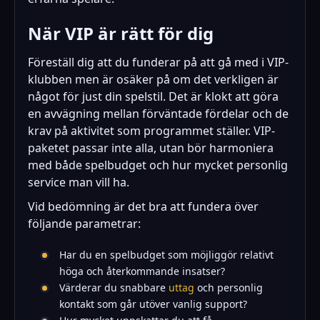
När VIP är rätt för dig
Föreställ dig att du funderar på att gå med i VIP-
klubben men är osäker på om det verkligen är
något för just din spelstil. Det är klokt att göra
en avvägning mellan förväntade fördelar och de
krav på aktivitet som programmet ställer. VIP-
paketet passar inte alla, utan bör harmoniera
med både spelbudget och hur mycket personlig
service man vill ha.
Vid bedömning är det bra att fundera över
följande parametrar:
Har du en spelbudget som möjliggör relativt
höga och återkommande insatser?
Värderar du snabbare
uttag
och personlig
kontakt som går utöver vanlig support?