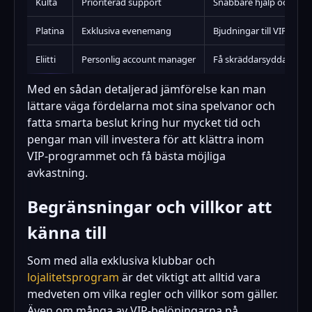
Kulta
Prioriterad support
Snabbare hjälp och tillg
Platina
Exklusiva evenemang
Bjudningar till VIP-tur
Eliitti
Personlig account manager
Få skräddarsydda kampan
Med en sådan detaljerad jämförelse kan man
lättare väga fördelarna mot sina spelvanor och
fatta smarta beslut kring hur mycket tid och
pengar man vill investera för att klättra inom
VIP-programmet och få bästa möjliga
avkastning.
Begränsningar och villkor att
känna till
Som med alla exklusiva klubbar och
lojalitetsprogram
är det viktigt att alltid vara
medveten om vilka regler och villkor som gäller.
Även om många av VIP-belöningarna på