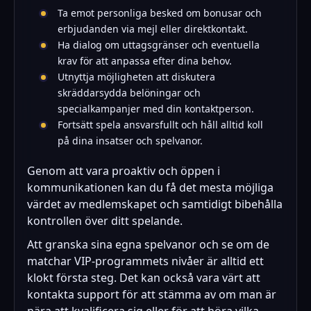
Ta emot personliga besked om bonusar och
erbjudanden via mejl eller direktkontakt.
Ha dialog om uttagsgränser och eventuella
krav för att anpassa efter dina behov.
Utnyttja möjligheten att diskutera
skräddarsydda belöningar och
specialkampanjer med din kontaktperson.
Fortsätt spela ansvarsfullt och håll alltid koll
på dina insatser och spelvanor.
Genom att vara proaktiv och öppen i
kommunikationen kan du få det mesta möjliga
värdet av medlemskapet och samtidigt bibehålla
kontrollen över ditt spelande.
Att granska sina egna spelvanor och se om de
matchar VIP-programmets nivåer är alltid ett
klokt första steg. Det kan också vara värt att
kontakta support för att stämma av om man är
nära att kvalificera sig eller för att höra vilka