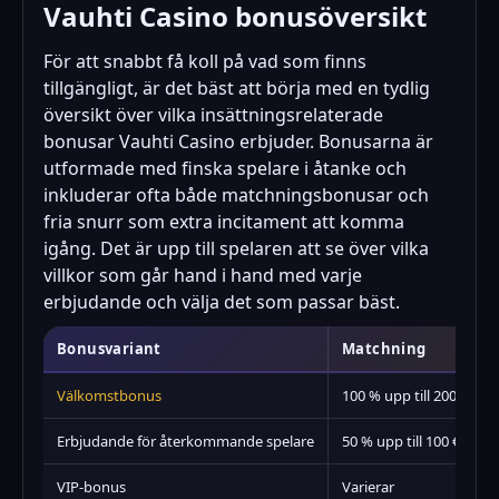
Vauhti Casino bonusöversikt
För att snabbt få koll på vad som finns
tillgängligt, är det bäst att börja med en tydlig
översikt över vilka insättningsrelaterade
bonusar Vauhti Casino erbjuder. Bonusarna är
utformade med finska spelare i åtanke och
inkluderar ofta både matchningsbonusar och
fria snurr som extra incitament att komma
igång. Det är upp till spelaren att se över vilka
villkor som går hand i hand med varje
erbjudande och välja det som passar bäst.
Bonusvariant
Matchning
Välkomstbonus
100 % upp till 200 €
Erbjudande för återkommande spelare
50 % upp till 100 €
VIP-bonus
Varierar