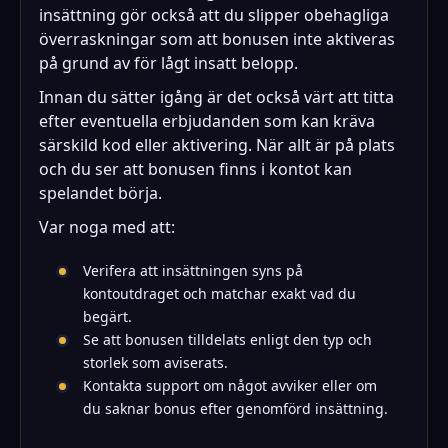
insättning gör också att du slipper obehagliga
överraskningar som att bonusen inte aktiveras
på grund av för lågt insatt belopp.
Innan du sätter igång är det också värt att titta
efter eventuella erbjudanden som kan kräva
särskild kod eller aktivering. När allt är på plats
och du ser att bonusen finns i kontot kan
spelandet börja.
Var noga med att:
Verifera att insättningen syns på
kontoutdraget och matchar exakt vad du
begärt.
Se att bonusen tilldelats enligt den typ och
storlek som aviserats.
Kontakta support om något avviker eller om
du saknar bonus efter genomförd insättning.