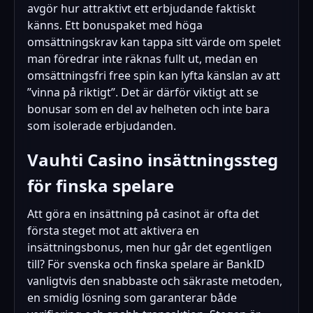
avgör hur attraktivt ett erbjudande faktiskt
känns. Ett bonuspaket med höga
omsättningskrav kan tappa sitt värde om spelet
man föredrar inte räknas fullt ut, medan en
omsättningsfri free spin kan lyfta känslan av att
”vinna på riktigt”. Det är därför viktigt att se
bonusar som en del av helheten och inte bara
som isolerade erbjudanden.
Vauhti Casino insättningssteg
för finska spelare
Att göra en insättning på casinot är ofta det
första steget mot att aktivera en
insättningsbonus, men hur går det egentligen
till? För svenska och finska spelare är BankID
vanligtvis den snabbaste och säkraste metoden,
en smidig lösning som garanterar både