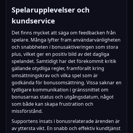
Spelarupplevelser och
kundservice
Det finns mycket att säga om feedbacken från
spelare. Många lyfter fram användarvänligheten
och snabbheten i bonusaktiveringen som stora
plus, vilket ger en positiv bild av det dagliga
spelandet. Samtidigt har det förekommit kritik
gällande otydliga regler, framförallt kring
omsättningskrav och vilka spel som är
godkända för bonusomsättning. Vissa saknar en
tydligare kommunikation i gränssnittet om
bonusarnas status och utgångsdatum, något
som både kan skapa frustration och
missförstånd.
Supportens insats i bonusrelaterade ärenden är
av yttersta vikt. En snabb och effektiv kundtjänst