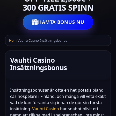
300 GRATIS SPINN
HÄMTA BONUS NU
Hem
›
Vauhti Casino Insättningsbonus
Vauhti Casino
Insättningsbonus
Insättningsbonusar är ofta en het potatis bland
casinospelare i Finland, och många vill veta exakt
vad de kan förvänta sig innan de gör sin första
insättning.
Vauhti Casino
har snabbt blivit ett
namn att räkna med i spelbranschen, inte minst