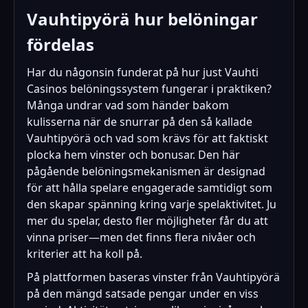
Vauhtipyörä hur belöningar
fördelas
Har du någonsin funderat på hur just Vauhti
Casinos belöningssystem fungerar i praktiken?
Många undrar vad som händer bakom
kulisserna när de snurrar på den så kallade
Vauhtipyörä och vad som krävs för att faktiskt
plocka hem vinster och bonusar. Den här
pågående belöningsmekanismen är designad
för att hålla spelare engagerade samtidigt som
den skapar spänning kring varje spelaktivitet. Ju
mer du spelar, desto fler möjligheter får du att
vinna priser—men det finns flera nivåer och
kriterier att ha koll på.
På plattformen baseras vinster från Vauhtipyörä
på den mängd satsade pengar under en viss