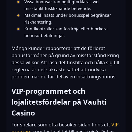
Vissa bonusar kan ogiltigförklaras vid
misstänkt fuskliknande beteende.
Maximal insats under bonusspel begränsar
riskhantering.
Kundkontroller kan fördröja eller blockera
bonusutbetalningar.
Många kunder rapporterar att de förlorat
bonusförmåner på grund av missförstånd kring
dessa villkor. Att läsa det finstilta och hålla sig till
reglerna är det säkraste sättet att undvika
problem när du tar del av en insättningsbonus.
VIP-programmet och
lojalitetsfördelar på Vauhti
Casino
För spelare som ofta besöker sidan finns ett
VIP-
program
som tar lojalitet till nästa nivå. Det är