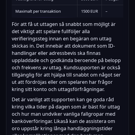
Maximalt per transaktion
1500 EUR
–
För att få ut uttagen så snabbt som möjligt är
det viktigt att spelare fullföljer alla
verifieringssteg innan en begäran om uttag
skickas in. Det innebär att dokument som ID-
handlingar eller adressbevis ska finnas
uppladdade och godkända beroende på belopp
och frekvens av uttag. Kundsupporten är också
tillgänglig för att hjälpa till snabbt om något ser
ut att fördröjas eller om spelaren har frågor
kring sitt konto och uttagsförfrågningar.
Det är vanligt att supporten kan ge goda råd
kring vilka tider på dagen som är bäst för uttag
och hur man undviker vanliga fallgropar med
banköverföringar. Likaså kan de assistera om
oro uppstår kring långa handläggningstider