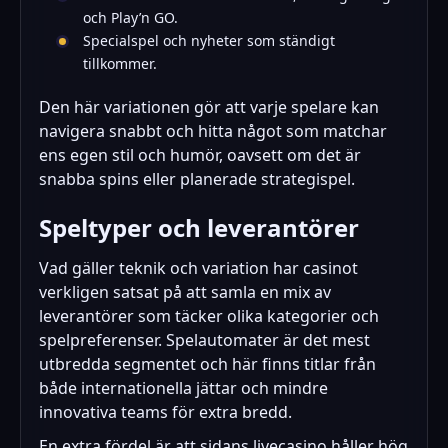
och Play’n GO.
Specialspel och nyheter som ständigt
tillkommer.
Den här variationen gör att varje spelare kan
navigera snabbt och hitta något som matchar
ens egen stil och humör, oavsett om det är
snabba spins eller planerade strategispel.
Speltyper och leverantörer
Vad gäller teknik och variation har casinot
verkligen satsat på att samla en mix av
leverantörer som täcker olika kategorier och
spelpreferenser. Spelautomater är det mest
utbredda segmentet och här finns titlar från
både internationella jättar och mindre
innovativa teams för extra bredd.
En extra fördel är att sidans livecasino håller hög