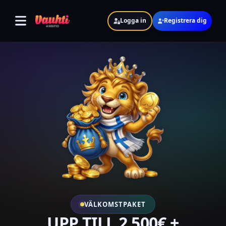
Logga in
Registrera dig
Meny
Spel
Logga in
Betalningsmetoder
App
Uttag
Bonusar
VÄLKOMSTPAKET
UPP TILL 2,500€ +