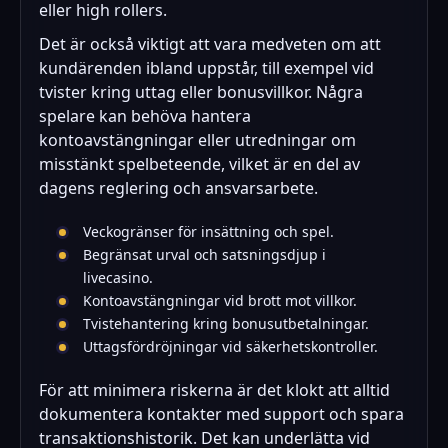
eller high rollers.
Det är också viktigt att vara medveten om att
kundärenden ibland uppstår, till exempel vid
tvister kring uttag eller bonusvillkor. Några
spelare kan behöva hantera
kontoavstängningar eller utredningar om
misstänkt spelbeteende, vilket är en del av
dagens reglering och ansvarsarbete.
Veckogränser för insättning och spel.
Begränsat urval och satsningsdjup i
livecasino.
Kontoavstängningar vid brott mot villkor.
Tvistehantering kring bonusutbetalningar.
Uttagsfördröjningar vid säkerhetskontroller.
För att minimera riskerna är det klokt att alltid
dokumentera kontakter med support och spara
transaktionshistorik. Det kan underlätta vid