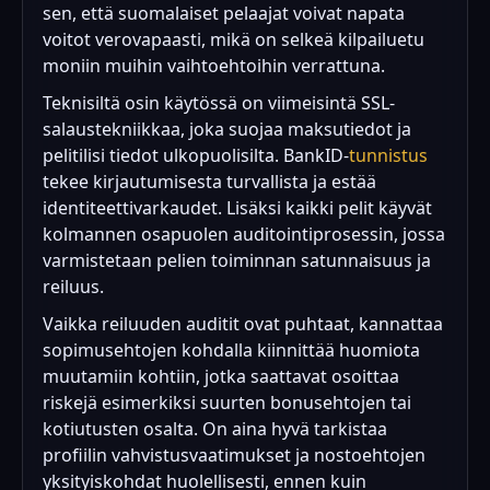
sen, että suomalaiset pelaajat voivat napata
voitot verovapaasti, mikä on selkeä kilpailuetu
moniin muihin vaihtoehtoihin verrattuna.
Teknisiltä osin käytössä on viimeisintä SSL-
salaustekniikkaa, joka suojaa maksutiedot ja
pelitilisi tiedot ulkopuolisilta. BankID-
tunnistus
tekee kirjautumisesta turvallista ja estää
identiteettivarkaudet. Lisäksi kaikki pelit käyvät
kolmannen osapuolen auditointiprosessin, jossa
varmistetaan pelien toiminnan satunnaisuus ja
reiluus.
Vaikka reiluuden auditit ovat puhtaat, kannattaa
sopimusehtojen kohdalla kiinnittää huomiota
muutamiin kohtiin, jotka saattavat osoittaa
riskejä esimerkiksi suurten bonusehtojen tai
kotiutusten osalta. On aina hyvä tarkistaa
profiilin vahvistusvaatimukset ja nostoehtojen
yksityiskohdat huolellisesti, ennen kuin