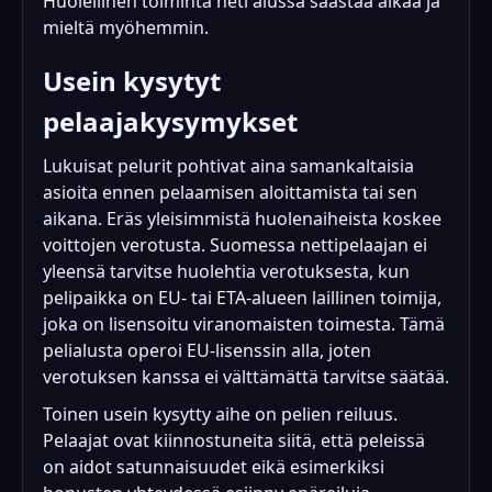
Huolellinen toiminta heti alussa säästää aikaa ja
mieltä myöhemmin.
Usein kysytyt
pelaajakysymykset
Lukuisat pelurit pohtivat aina samankaltaisia
asioita ennen pelaamisen aloittamista tai sen
aikana. Eräs yleisimmistä huolenaiheista koskee
voittojen verotusta. Suomessa nettipelaajan ei
yleensä tarvitse huolehtia verotuksesta, kun
pelipaikka on EU- tai ETA-alueen laillinen toimija,
joka on lisensoitu viranomaisten toimesta. Tämä
pelialusta operoi EU-lisenssin alla, joten
verotuksen kanssa ei välttämättä tarvitse säätää.
Toinen usein kysytty aihe on pelien reiluus.
Pelaajat ovat kiinnostuneita siitä, että peleissä
on aidot satunnaisuudet eikä esimerkiksi