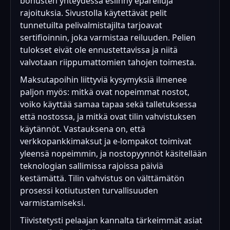
bonusten yhteydessä esiinny epäreiluja
rajoituksia. Sivustolla käytettävät pelit
tunnetuilta pelivalmistajilta tarjoavat
sertifioinnin, joka varmistaa reiluuden. Pelien
tulokset eivät ole ennustettavissa ja niitä
valvotaan riippumattomien tahojen toimesta.
Maksutapoihin liittyviä kysymyksiä ilmenee
paljon myös: mitkä ovat nopeimmat nostot,
voiko käyttää samaa tapaa sekä talletuksessa
että nostossa, ja mitkä ovat tilin vahvistuksen
käytännöt. Vastauksena on, että
verkkopankkimaksut ja e-lompakot toimivat
yleensä nopeimmin, ja nostopyynnöt käsitellään
teknologian sallimissa rajoissa päiviä
kestämättä. Tilin vahvistus on välttämätön
prosessi kotiutusten turvallisuuden
varmistamiseksi.
Tiivistetysti pelaajan kannalta tärkeimmät asiat