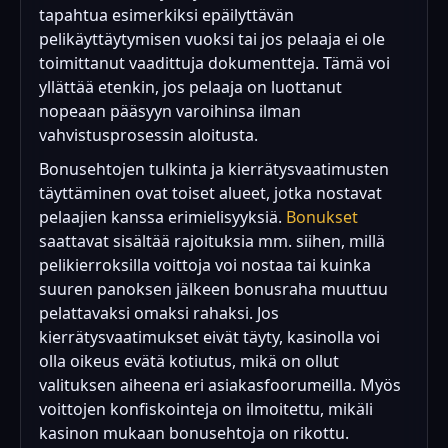
tapahtua esimerkiksi epäilyttävän
pelikäyttäytymisen vuoksi tai jos pelaaja ei ole
toimittanut vaadittuja dokumentteja. Tämä voi
yllättää etenkin, jos pelaaja on luottanut
nopeaan pääsyyn varoihinsa ilman
vahvistusprosessin aloitusta.
Bonusehtojen tulkinta ja kierrätysvaatimusten
täyttäminen ovat toiset alueet, jotka nostavat
pelaajien kanssa erimielisyyksiä.
Bonukset
saattavat sisältää rajoituksia mm. siihen, millä
pelikierroksilla voittoja voi nostaa tai kuinka
suuren panoksen jälkeen bonusraha muuttuu
pelattavaksi omaksi rahaksi. Jos
kierrätysvaatimukset eivät täyty, kasinolla voi
olla oikeus evätä kotiutus, mikä on ollut
valituksen aiheena eri asiakasfoorumeilla. Myös
voittojen konfiskointeja on ilmoitettu, mikäli
kasinon mukaan bonusehtoja on rikottu.