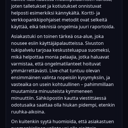
joten talletukset ja kotiutukset onnistuvat
helposti esimerkiksi kännykältä. Kortti- ja
verkkopankkipohjaiset metodit ovat selkeitä
käyttää, eikä teknisiä ongelmia juuri raportoida.
Asiakastuki on toinen tärkeä osa-alue, joka
nousee esiin käyttäjäpalautteissa. Sivuston
tukipalvelu tarjoaa keskusteluapua suomeksi,
mikä helpottaa monia pelaajia, jotka haluavat
varmistaa, että ongelmatilanteet hoituvat
ymmärrettävästi. Live-chat tuntuu olevan
ensimmäinen valinta nopeisiin kysymyksiin, ja
vasteaika on usein kohtuullinen – pahimmillaan
muutamista minuuteista kymmeneen
minuuttiin. Sähköpostin kautta viestittäessä
odotusaika saattaa olla hiukan pidempi, etenkin
ruuhka-aikoina.
On kuitenkin syytä huomioida, että asiakastuen