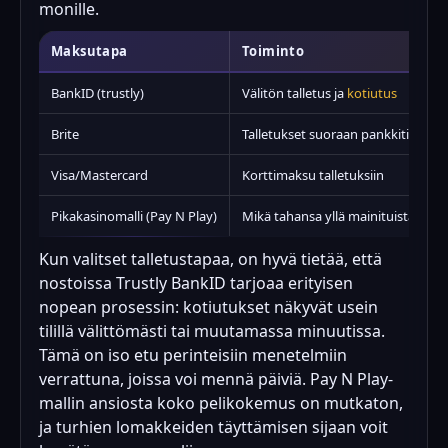
monille.
Maksutapa
Toiminto
BankID (trustly)
Välitön talletus ja
kotiutus
Brite
Talletukset suoraan pankkitililtä
Visa/Mastercard
Korttimaksu talletuksiin
Pikakasinomalli (Pay N Play)
Mikä tahansa yllä mainituista
Kun valitset talletustapaa, on hyvä tietää, että
nostoissa Trustly BankID tarjoaa erityisen
nopean prosessin: kotiutukset näkyvät usein
tilillä välittömästi tai muutamassa minuutissa.
Tämä on iso etu perinteisiin menetelmiin
verrattuna, joissa voi mennä päiviä. Pay N Play-
mallin ansiosta koko pelikokemus on mutkaton,
ja turhien lomakkeiden täyttämisen sijaan voit