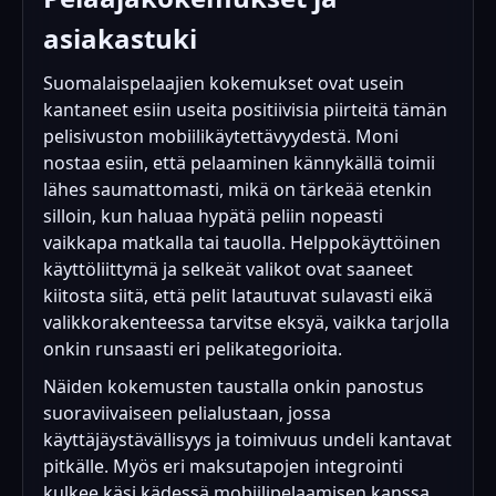
asiakastuki
Suomalaispelaajien kokemukset ovat usein
kantaneet esiin useita positiivisia piirteitä tämän
pelisivuston mobiilikäytettävyydestä. Moni
nostaa esiin, että pelaaminen kännykällä toimii
lähes saumattomasti, mikä on tärkeää etenkin
silloin, kun haluaa hypätä peliin nopeasti
vaikkapa matkalla tai tauolla. Helppokäyttöinen
käyttöliittymä ja selkeät valikot ovat saaneet
kiitosta siitä, että pelit latautuvat sulavasti eikä
valikkorakenteessa tarvitse eksyä, vaikka tarjolla
onkin runsaasti eri pelikategorioita.
Näiden kokemusten taustalla onkin panostus
suoraviivaiseen pelialustaan, jossa
käyttäjäystävällisyys ja toimivuus undeli kantavat
pitkälle. Myös eri maksutapojen integrointi
kulkee käsi kädessä mobiilipelaamisen kanssa,