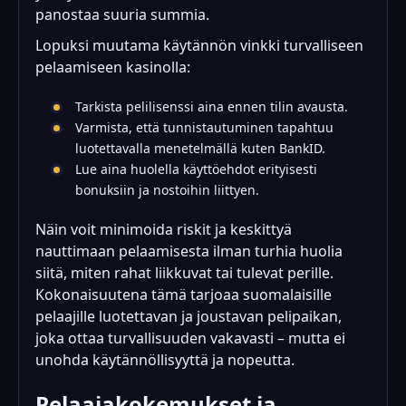
panostaa suuria summia.
Lopuksi muutama käytännön vinkki turvalliseen
pelaamiseen kasinolla:
Tarkista pelilisenssi aina ennen tilin avausta.
Varmista, että tunnistautuminen tapahtuu
luotettavalla menetelmällä kuten BankID.
Lue aina huolella käyttöehdot erityisesti
bonuksiin ja nostoihin liittyen.
Näin voit minimoida riskit ja keskittyä
nauttimaan pelaamisesta ilman turhia huolia
siitä, miten rahat liikkuvat tai tulevat perille.
Kokonaisuutena tämä tarjoaa suomalaisille
pelaajille luotettavan ja joustavan pelipaikan,
joka ottaa turvallisuuden vakavasti – mutta ei
unohda käytännöllisyyttä ja nopeutta.
Pelaajakokemukset ja