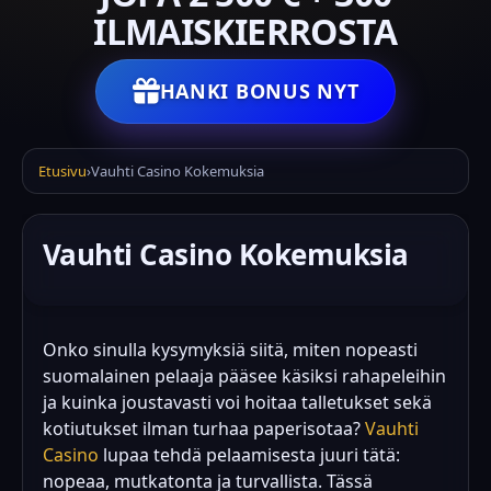
ILMAISKIERROSTA
HANKI BONUS NYT
Etusivu
›
Vauhti Casino Kokemuksia
Vauhti Casino Kokemuksia
Onko sinulla kysymyksiä siitä, miten nopeasti
suomalainen pelaaja pääsee käsiksi rahapeleihin
ja kuinka joustavasti voi hoitaa talletukset sekä
kotiutukset ilman turhaa paperisotaa?
Vauhti
Casino
lupaa tehdä pelaamisesta juuri tätä:
nopeaa, mutkatonta ja turvallista. Tässä