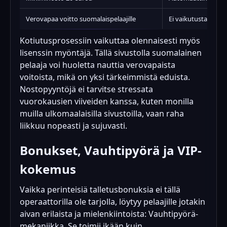
Verovapaa voitto suomalaispelaajille
Ei vaikutusta nos
Kotiutusprosessiin vaikuttaa olennaisesti myös
lisenssin myöntäjä. Tällä sivustolla suomalainen
pelaaja voi huoletta nauttia verovapaista
voitoista, mikä on yksi tärkeimmistä eduista.
Nostopyyntöjä ei tarvitse stressata
vuorokausien viiveiden kanssa, kuten monilla
muilla ulkomaalaisilla sivustoilla, vaan raha
liikkuu nopeasti ja sujuvasti.
Bonukset, Vauhtipyörä ja VIP-
kokemus
Vaikka perinteisiä talletusbonuksia ei tällä
operaattorilla ole tarjolla, löytyy pelaajille jotakin
aivan erilaista ja mielenkiintoista: Vauhtipyörä-
mekaniikka. Se toimii ikään kuin